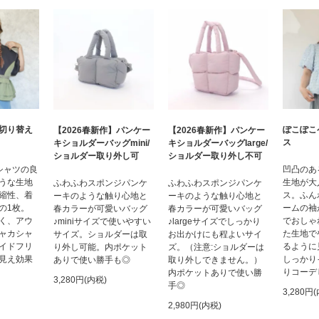
切り替え
ぽこぽこ
【2026春新作】パンケー
【2026春新作】パンケー
ス
キショルダーバッグmini/
キショルダーバッグlarge/
ショルダー取り外し可
ショルダー取り外し不可
シャツの良
凹凸のあ
うな生地
生地が大
ふわふわスポンジパンケ
ふわふわスポンジパンケ
縮性、着
ス。ふん
ーキのような触り心地と
ーキのような触り心地と
の1枚。
ームの袖
春カラーが可愛いバッグ
春カラーが可愛いバッグ
く、アウ
でおしゃ
♪miniサイズで使いやすい
♪largeサイズでしっかり
ャカシャ
た生地で
サイズ。ショルダーは取
お出かけにも程よいサイ
イドフリ
るように
り外し可能。内ポケット
ズ。（注意:ショルダーは
見え効果
しっかり
ありで使い勝手も◎
取り外しできません。）
りコーデ
内ポケットありで使い勝
3,280円(内税)
手◎
3,280円
2,980円(内税)