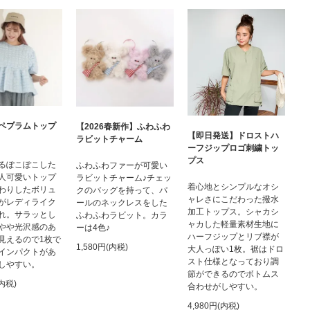
ペプラムトップ
【2026春新作】ふわふわ
【即日発送】ドロストハ
ラビットチャーム
ーフジップロゴ刺繍トッ
プス
るぽこぽこした
ふわふわファーが可愛い
人可愛いトップ
ラビットチャーム♪チェッ
着心地とシンプルなオシ
わりしたボリュ
クのバッグを持って、パ
ャレさにこだわった撥水
がレディライク
ールのネックレスをした
加工トップス。シャカシ
れ。サラッとし
ふわふわラビット。カラ
ャカした軽量素材生地に
やや光沢感のあ
ーは4色♪
ハーフジップとリブ襟が
見えるので1枚で
1,580円(内税)
大人っぽい1枚。裾はドロ
インパクトがあ
スト仕様となっており調
しやすい。
節ができるのでボトムス
(内税)
合わせがしやすい。
4,980円(内税)