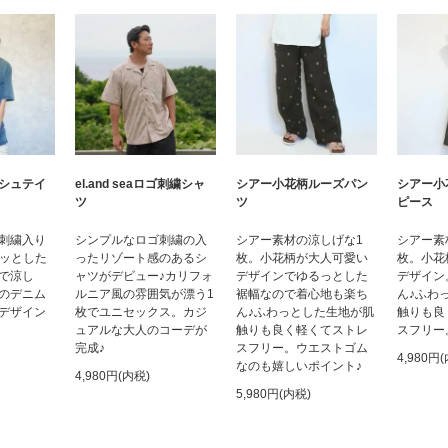
シアー小花柄ルーズパン
シュテイ
el.and seaロゴ刺繍シャ
シアー小
ツ
ツ
ピース
シアー素材の涼しげな1
刺繍入り
シンプルなロゴ刺繍の入
シアー素
枚。小花柄が大人可愛い
ラッとした
ったリゾート感のあるシ
枚。小花
デザインでゆるっとした
で涼し
ャツがデビュー♪カリフォ
デザイン
裾幅なので着心地も楽ち
のデニム
ルニア風の雰囲気が漂う1
ん♪ふわ
ん♪ふわっとした生地が肌
デザイン
枚でユニセックス。カジ
触りも良
触りも良く軽くてストレ
ュアルな大人のコーデが
スフリー
スフリー。ウエストゴム
完成♪
4,980円
なのも嬉しいポイント♪
4,980円(内税)
5,980円(内税)