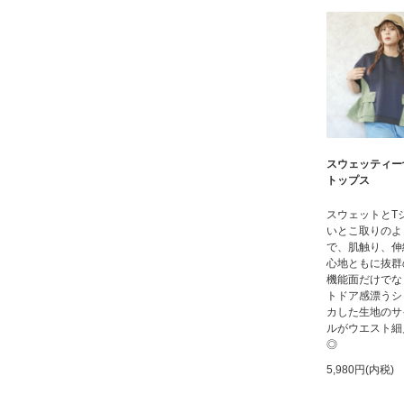
スウェッティー
トップス
スウェットとT
いとこ取りのよ
で、肌触り、伸
心地ともに抜群
機能面だけでな
トドア感漂うシ
カした生地のサ
ルがウエスト細
◎
5,980円(内税)