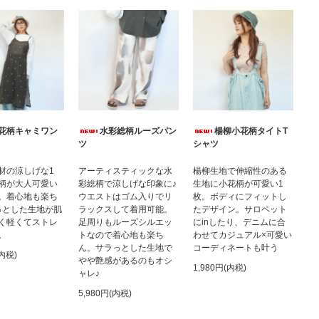
水彩総柄ルーズパン
花柄キャミワン
楊柳小花柄タイトT
ツ
シャツ
アーティスティックな水
材の涼しげな1
楊柳生地で伸縮性のある
彩総柄で涼しげな印象に♪
柄が大人可愛い
生地に小花柄が可愛い1
ウエストはゴム入りでリ
。着心地も楽ち
枚。ボディにフィットし
ラックスして着用可能。
っとした生地が肌
たデザイン。サロペット
足周りもルーズシルエッ
く軽くてストレ
にinしたり、デニムに合
トなので着心地も楽ち
。
わせてカジュアル×可愛い
ん。サラっとした生地で
コーディネートも叶う
(内税)
やや艶感があるのもオシ
1,980円(内税)
ャレ♪
5,980円(内税)