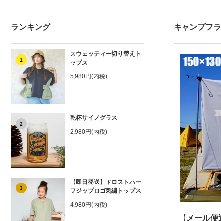
ランキング
キャンプフラ
スウェッティー切り替えト
1
ップス
5,980円(内税)
乾杯サイノグラス
2
2,980円(内税)
【即日発送】ドロストハー
3
フジップロゴ刺繍トップス
4,980円(内税)
【メール便