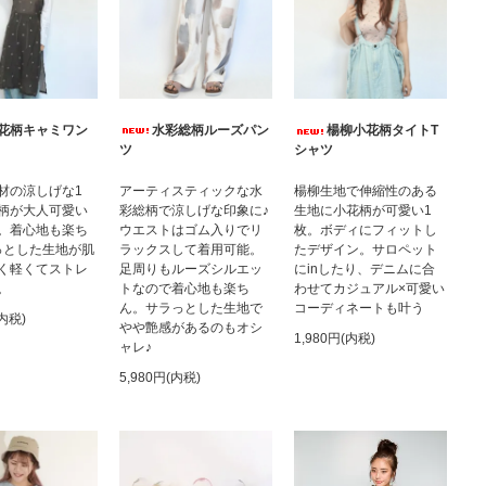
水彩総柄ルーズパン
花柄キャミワン
楊柳小花柄タイトT
ツ
シャツ
アーティスティックな水
材の涼しげな1
楊柳生地で伸縮性のある
彩総柄で涼しげな印象に♪
柄が大人可愛い
生地に小花柄が可愛い1
ウエストはゴム入りでリ
。着心地も楽ち
枚。ボディにフィットし
ラックスして着用可能。
っとした生地が肌
たデザイン。サロペット
足周りもルーズシルエッ
く軽くてストレ
にinしたり、デニムに合
トなので着心地も楽ち
。
わせてカジュアル×可愛い
ん。サラっとした生地で
コーディネートも叶う
(内税)
やや艶感があるのもオシ
1,980円(内税)
ャレ♪
5,980円(内税)