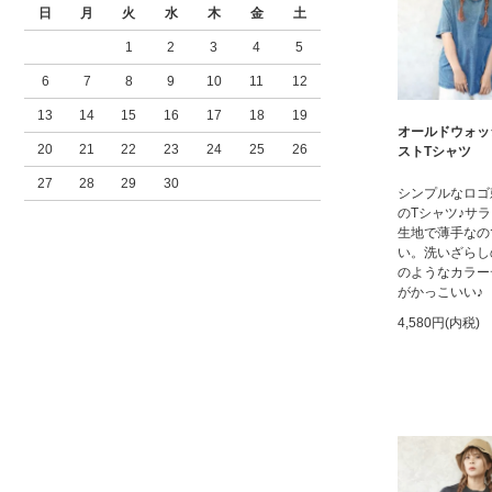
日
月
火
水
木
金
土
1
2
3
4
5
6
7
8
9
10
11
12
13
14
15
16
17
18
19
オールドウォッ
20
21
22
23
24
25
26
ストTシャツ
27
28
29
30
シンプルなロゴ
のTシャツ♪サ
生地で薄手なの
い。洗いざらし
のようなカラー
がかっこいい♪
4,580円(内税)