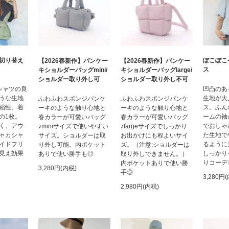
切り替え
ぽこぽこ
【2026春新作】パンケー
【2026春新作】パンケー
ス
キショルダーバッグmini/
キショルダーバッグlarge/
ショルダー取り外し可
ショルダー取り外し不可
シャツの良
凹凸のあ
うな生地
生地が大
ふわふわスポンジパンケ
ふわふわスポンジパンケ
縮性、着
ス。ふん
ーキのような触り心地と
ーキのような触り心地と
の1枚。
ームの袖
春カラーが可愛いバッグ
春カラーが可愛いバッグ
く、アウ
でおしゃ
♪miniサイズで使いやすい
♪largeサイズでしっかり
ャカシャ
た生地で
サイズ。ショルダーは取
お出かけにも程よいサイ
イドフリ
るように
り外し可能。内ポケット
ズ。（注意:ショルダーは
見え効果
しっかり
ありで使い勝手も◎
取り外しできません。）
りコーデ
内ポケットありで使い勝
3,280円(内税)
手◎
3,280円
2,980円(内税)