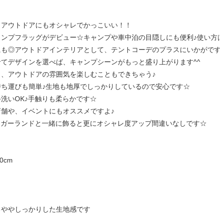
もアウトドアにもオシャレでかっこいい！！
ャンプフラッグがデビュー☆キャンプや車中泊の目隠しにも便利♪使い方
にも◎アウトドアインテリアとして、テントコーデのプラスにいかがで
てデザインを選べば、キャンプシーンがもっと盛り上がります^^
も、アウトドアの雰囲気を楽しむこともできちゃう♪
持ち運びも簡単♪生地も地厚でしっかりしているので安心です☆
洗いOK♪手触りも柔らかです☆
舗や、イベントにもオススメですよ♪
、ガーランドと一緒に飾ると更にオシャレ度アップ間違いなしです☆
0cm
るややしっかりした生地感です