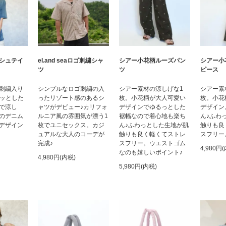
シアー小花柄ルーズパン
シュテイ
el.and seaロゴ刺繍シャ
シアー小
ツ
ツ
ピース
シアー素材の涼しげな1
刺繍入り
シンプルなロゴ刺繍の入
シアー素
枚。小花柄が大人可愛い
ラッとした
ったリゾート感のあるシ
枚。小花
デザインでゆるっとした
で涼し
ャツがデビュー♪カリフォ
デザイン
裾幅なので着心地も楽ち
のデニム
ルニア風の雰囲気が漂う1
ん♪ふわ
ん♪ふわっとした生地が肌
デザイン
枚でユニセックス。カジ
触りも良
触りも良く軽くてストレ
ュアルな大人のコーデが
スフリー
スフリー。ウエストゴム
完成♪
4,980円
なのも嬉しいポイント♪
4,980円(内税)
5,980円(内税)