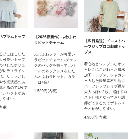
ペプラムトップ
【2026春新作】ふわふわ
【即日発送】ドロストハ
ラビットチャーム
ーフジップロゴ刺繍トッ
プス
るぽこぽこした
ふわふわファーが可愛い
人可愛いトップ
ラビットチャーム♪チェッ
着心地とシンプルなオシ
わりしたボリュ
クのバッグを持って、パ
ャレさにこだわった撥水
がレディライク
ールのネックレスをした
加工トップス。シャカシ
れ。サラッとし
ふわふわラビット。カラ
ャカした軽量素材生地に
やや光沢感のあ
ーは4色♪
ハーフジップとリブ襟が
見えるので1枚で
1,580円(内税)
大人っぽい1枚。裾はドロ
インパクトがあ
スト仕様となっており調
しやすい。
節ができるのでボトムス
(内税)
合わせがしやすい。
4,980円(内税)