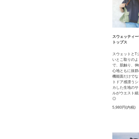
スウェッティー
トップス
スウェットとT
いとこ取りのよ
で、肌触り、伸
心地ともに抜群
機能面だけでな
トドア感漂うシ
カした生地のサ
ルがウエスト細
◎
5,980円(内税)