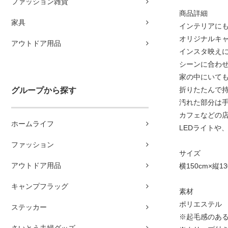
ファッション雑貨
商品詳細
家具
インテリアに
オリジナルキ
アウトドア用品
インスタ映え
シーンに合わせ
家の中にいて
折りたたんで
グループから探す
汚れた部分は手
カフェなどの店
ホームライフ
LEDライトや
ファッション
サイズ
アウトドア用品
横150cm×縦13
キャンプフラッグ
素材
ポリエステル
ステッカー
※起毛感のあ
さいとう夫婦グッズ