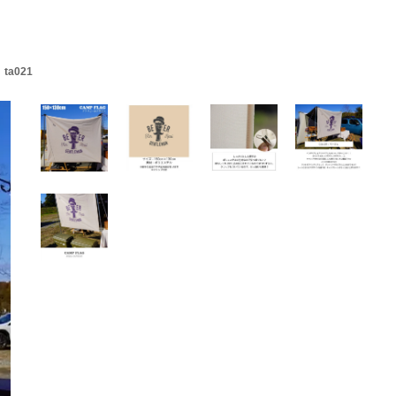
ル
ta021