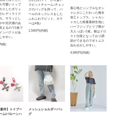
人可愛いトップ
ラビットチャーム♪チェッ
着心地とシンプルなオシ
わりしたボリュ
クのバッグを持って、パ
ャレさにこだわった撥水
がレディライク
ールのネックレスをした
加工トップス。シャカシ
れ。サラッとし
ふわふわラビット。カラ
ャカした軽量素材生地に
やや光沢感のあ
ーは4色♪
ハーフジップとリブ襟が
見えるので1枚で
1,580円(内税)
大人っぽい1枚。裾はドロ
インパクトがあ
スト仕様となっており調
しやすい。
節ができるのでボトムス
(内税)
合わせがしやすい。
4,980円(内税)
6春新作】トイプー
メッシュショルダーバッ
ーム/バルーンハ
グ