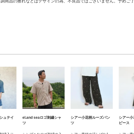
ク調商品の擦れなどはデザインの為、不良品ではございません。予めご
シアー小花柄ルーズパン
シュテイ
el.and seaロゴ刺繍シャ
シアー小
ツ
ツ
ピース