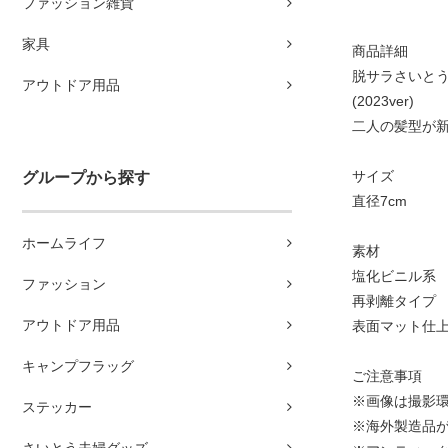
ファッション雑貨
家具
商品詳細
脱サラさいと
アウトドア用品
(2023ver)
二人の髪型が
サイズ
グループから探す
直径7cm
ホームライフ
素材
塩化ビニル系
ファッション
再剥離タイプ
アウトドア用品
表面マット仕
キャンプフラッグ
ご注意事項
※画像は撮影環
ステッカー
※海外製造品
さいとう夫婦グッズ