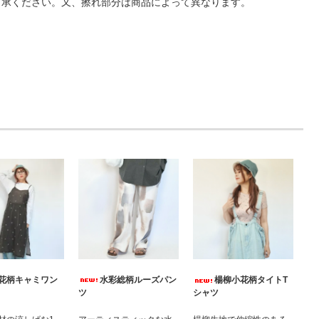
了承ください。又、擦れ部分は商品によって異なります。
水彩総柄ルーズパン
花柄キャミワン
楊柳小花柄タイトT
ツ
シャツ