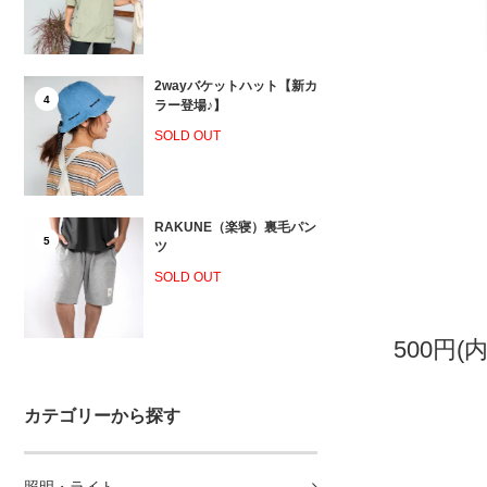
2wayバケットハット【新カ
4
ラー登場♪】
SOLD OUT
RAKUNE（楽寝）裏毛パン
5
ツ
SOLD OUT
500円(
カテゴリーから探す
照明・ライト