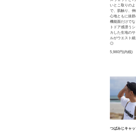
いとこ取りのよ
で、肌触り、伸
心地ともに抜群
機能面だけでな
トドア感漂うシ
カした生地のサ
ルがウエスト細
◎
5,980円(内税)
つばみじキャッ