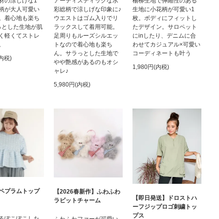
アーティスティックな水
材の涼しげな1
楊柳生地で伸縮性のある
彩総柄で涼しげな印象に♪
柄が大人可愛い
生地に小花柄が可愛い1
ウエストはゴム入りでリ
。着心地も楽ち
枚。ボディにフィットし
ラックスして着用可能。
っとした生地が肌
たデザイン。サロペット
足周りもルーズシルエッ
く軽くてストレ
にinしたり、デニムに合
トなので着心地も楽ち
。
わせてカジュアル×可愛い
ん。サラっとした生地で
コーディネートも叶う
(内税)
やや艶感があるのもオシ
1,980円(内税)
ャレ♪
5,980円(内税)
ペプラムトップ
【2026春新作】ふわふわ
【即日発送】ドロストハ
ラビットチャーム
ーフジップロゴ刺繍トッ
プス
るぽこぽこした
ふわふわファーが可愛い