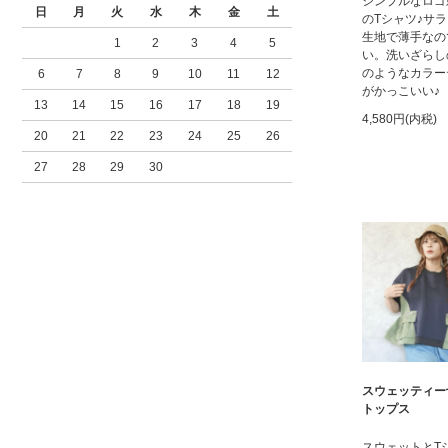
シンプルなロゴ
日
月
火
水
木
金
土
のTシャツ♪サ
生地で薄手なの
1
2
3
4
5
い。洗いざらし
のようなカラー
6
7
8
9
10
11
12
がかっこいい♪
13
14
15
16
17
18
19
4,580円(内税)
20
21
22
23
24
25
26
27
28
29
30
スウェッティー
トップス
スウェットとT