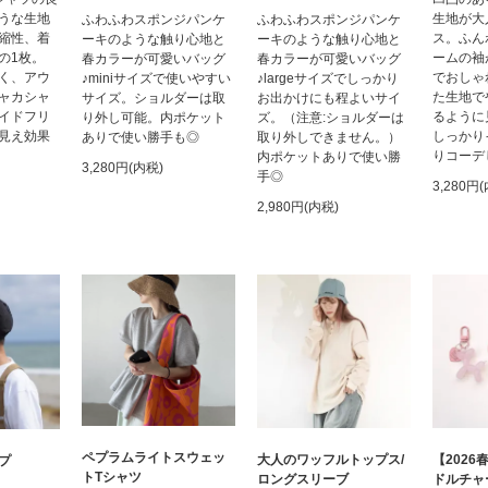
うな生地
生地が大
ふわふわスポンジパンケ
ふわふわスポンジパンケ
縮性、着
ス。ふん
ーキのような触り心地と
ーキのような触り心地と
の1枚。
ームの袖
春カラーが可愛いバッグ
春カラーが可愛いバッグ
く、アウ
でおしゃ
♪miniサイズで使いやすい
♪largeサイズでしっかり
ャカシャ
た生地で
サイズ。ショルダーは取
お出かけにも程よいサイ
イドフリ
るように
り外し可能。内ポケット
ズ。（注意:ショルダーは
見え効果
しっかり
ありで使い勝手も◎
取り外しできません。）
りコーデ
内ポケットありで使い勝
3,280円(内税)
手◎
3,280円
2,980円(内税)
ペプラムライトスウェッ
大人のワッフルトップス/
【202
プ
トTシャツ
ロングスリーブ
ドルチャ