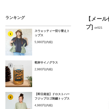
ランキング
【メール
プ]
or021
スウェッティー切り替えト
1
ップス
5,980円(内税)
乾杯サイノグラス
2
2,980円(内税)
【即日発送】ドロストハー
3
フジップロゴ刺繍トップス
4,980円(内税)