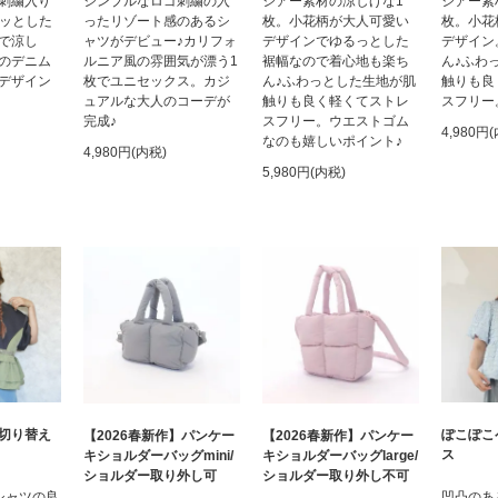
シアー素材の涼しげな1
刺繍入り
シンプルなロゴ刺繍の入
シアー素
枚。小花柄が大人可愛い
ラッとした
ったリゾート感のあるシ
枚。小花
デザインでゆるっとした
で涼し
ャツがデビュー♪カリフォ
デザイン
裾幅なので着心地も楽ち
のデニム
ルニア風の雰囲気が漂う1
ん♪ふわ
ん♪ふわっとした生地が肌
デザイン
枚でユニセックス。カジ
触りも良
触りも良く軽くてストレ
ュアルな大人のコーデが
スフリー
スフリー。ウエストゴム
完成♪
4,980円
なのも嬉しいポイント♪
4,980円(内税)
5,980円(内税)
切り替え
ぽこぽこ
【2026春新作】パンケー
【2026春新作】パンケー
ス
キショルダーバッグmini/
キショルダーバッグlarge/
ショルダー取り外し可
ショルダー取り外し不可
シャツの良
凹凸のあ