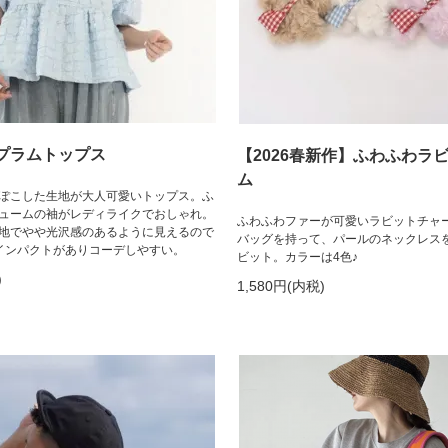
プラムトップス
【2026春新作】ふわふわラ
ム
ぽこした生地が大人可愛いトップス。ふ
ュームの袖がレディライクでおしゃれ。
ふわふわファーが可愛いラビットチャ
地でやや光沢感のあるように見えるので
バッグを持って、パールのネックレス
インパクトがありコーデしやすい。
ビット。カラーは4色♪
)
1,580円(内税)