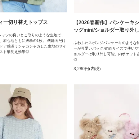
ィー切り替えトップス
【2026春新作】パンケーキ
ッグmini/ショルダー取り外
シャツの良いとこ取りのような生地で、
、着心地ともに抜群の1枚。 機能面だけ
ふわふわスポンジパンケーキのような
ドア感漂うシャカシャカした生地のサイ
ーが可愛いバッグ♪miniサイズで使い
スト細見え効果◎
ョルダーは取り外し可能。内ポケット
◎
)
3,280円(内税)