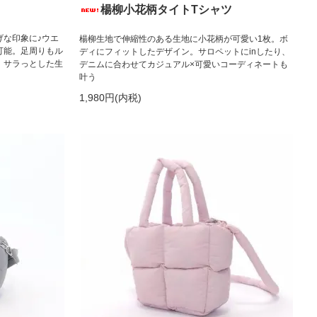
楊柳小花柄タイトTシャツ
げな印象に♪ウエ
楊柳生地で伸縮性のある生地に小花柄が可愛い1枚。ボ
可能。足周りもル
ディにフィットしたデザイン。サロペットにinしたり、
。サラっとした生
デニムに合わせてカジュアル×可愛いコーディネートも
叶う
1,980円(内税)