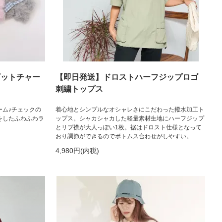
ビットチャー
【即日発送】ドロストハーフジップロゴ
刺繍トップス
ーム♪チェックの
着心地とシンプルなオシャレさにこだわった撥水加工ト
をしたふわふわラ
ップス。シャカシャカした軽量素材生地にハーフジップ
とリブ襟が大人っぽい1枚。裾はドロスト仕様となって
おり調節ができるのでボトムス合わせがしやすい。
4,980円(内税)