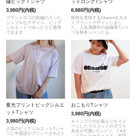
繍ビッグＴシャツ
ットロングTシャツ
3,980円(内税)
6,980円(内税)
ブランドロゴの刺繍の入った
乾杯を意味するCheersを大き
シンプルなデザイン。ビッグ
くプリントデザインしまし
シルエットでゆったりと着用
た。人気沸騰中の超極厚Tシャ
できます。
ツを秋冬シーンにも。
蓄光プリントビッグシルエ
おこもりTシャツ
ットTシャツ
3,980円(内税)
3,980円(内税)
キャンプでのお籠もりをイメ
ージしたマスコットのダラケ
人気のビッグシルエットTシャ
具合が可愛いTシャツ。7.4オ
ツに中国語がプリントされた1
ンスのヘビーウェイト。首回