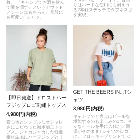
枚。 『キャンプでお酒を飲ん
りはハードな使用にも耐えう
で喉を潤す』というアウトド
る2本針ステッチでタフネスさ
アシーンはもちろん、普段に
を実現。
も可愛いTシャツ。
GET THE BEERS IN...Tシ
【即日発送】ドロストハー
ャツ
フジップロゴ刺繍トップス
3,980円(内税)
4,980円(内税)
キャンプでと言えばビールを
堪能するのも楽しみの1つ。そ
着心地とシンプルなオシャレ
んなビールを手に入れたい願
さにこだわった撥水加工トッ
望がそのままTシャツのロゴ
プス。シャカシャカした軽量
に。フロッキープリントでぷ
素材生地にハーフジップとリ