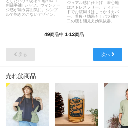
としたハリのある生地のロゴ
ジュアル感に仕上げ、着心地
刺繍半袖Tシャツ。ヴィンテー
はストレスフリー。ティアー
ジ感が漂う雰囲気に。シンプ
ドでお腹周りはしっかりカバ
ルで飽きのこないデザイン。
ー。着痩せ効果も！パフ袖で
二の腕も細見え効果抜群。
49
1
12
商品中
-
商品
戻る
次へ
売れ筋商品