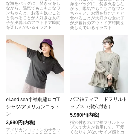
な海をバッグに、焚き火をし
海をバッグに、焚き火をしな
ながら、陽気でもこもこなワ
がら、陽気でもこもこなワン
ンちゃんと、お酒を飲むこと
ちゃんと、お酒を飲むことと
と食べることが大好きな女の
食べることが大好きな女の子
子が夕暮れのアウトドア時間
が夕暮れのアウトドア時間を
を楽しんでいるイラスト
楽しんでいるイラスト
パフ袖ティアードフリルト
el.and sea半袖刺繍ロゴT
ップス（指穴付き）
シャツ/アメリカンコット
ン
5,980円(内税)
3,980円(内税)
指穴付きのパフ袖フリルトッ
プスで大人か着用して、可愛
アメリカンコットンのサラッ
くなりすぎないサイズ感とカ