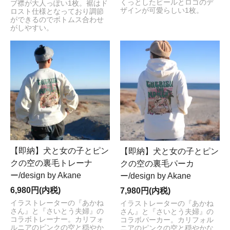
くっとしたビールとロゴのデ
ブ襟が大人っぽい1枚。裾はド
ザインが可愛らしい1枚。
ロスト仕様となっており調節
ができるのでボトムス合わせ
がしやすい。
【即納】犬と女の子とピン
【即納】犬と女の子とピン
クの空の裏毛トレーナ
クの空の裏毛パーカ
ー/design by Akane
ー/design by Akane
6,980円(内税)
7,980円(内税)
イラストレーターの『あかね
イラストレーターの『あかね
さん』と『さいとう夫婦』の
さん』と『さいとう夫婦』の
コラボトレーナー。カリフォ
コラボパーカー。カリフォル
ルニアのピンクの空と穏やか
ニアのピンクの空と穏やかな