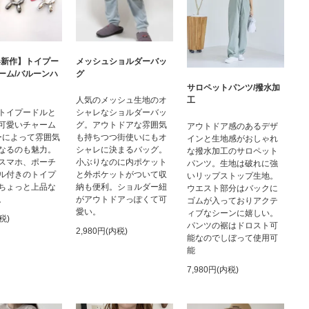
6春新作】トイプー
メッシュショルダーバッ
ーム/バルーンハ
グ
サロペットパンツ/撥水加
工
人気のメッシュ生地のオ
トイプードルと
シャレなショルダーバッ
可愛いチャーム
グ。アウトドアな雰囲気
アウトドア感のあるデザ
ーによって雰囲気
も持ちつつ街使いにもオ
インと生地感がおしゃれ
なるのも魅力。
シャレに決まるバッグ。
な撥水加工のサロペット
スマホ、ポーチ
小ぶりなのに内ポケット
パンツ。生地は破れに強
ル付きのトイプ
と外ポケットがついて収
いリップストップ生地。
ちょっと上品な
納も便利。ショルダー紐
ウエスト部分はバックに
。
がアウトドアっぽくて可
ゴムが入っておりアクテ
愛い。
ィブなシーンに嬉しい。
税)
パンツの裾はドロスト可
2,980円(内税)
能なのでしぼって使用可
能
7,980円(内税)