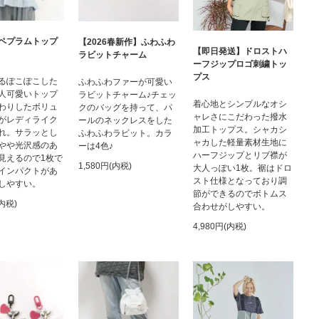
ペプラムトップ
【2026春新作】ふわふわ
【即日発送】ドロストハ
ラビットチャーム
ーフジップロゴ刺繍トッ
プス
るぽこぽこした
ふわふわファーが可愛い
人可愛いトップ
ラビットチャーム♪チェッ
着心地とシンプルなオシ
わりしたボリュ
クのバッグを持って、パ
ャレさにこだわった撥水
がレディライク
ールのネックレスをした
加工トップス。シャカシ
れ。サラッとし
ふわふわラビット。カラ
ャカした軽量素材生地に
やや光沢感のあ
ーは4色♪
ハーフジップとリブ襟が
見えるので1枚で
1,580円(内税)
大人っぽい1枚。裾はドロ
インパクトがあ
スト仕様となっており調
しやすい。
節ができるのでボトムス
(内税)
合わせがしやすい。
4,980円(内税)