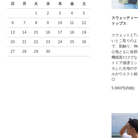
日
月
火
水
木
金
土
1
2
3
4
5
スウェッティー
6
7
8
9
10
11
12
トップス
13
14
15
16
17
18
19
スウェットとT
いとこ取りのよ
20
21
22
23
24
25
26
で、肌触り、伸
27
28
29
30
心地ともに抜群
機能面だけでな
トドア感漂うシ
カした生地のサ
ルがウエスト細
◎
5,980円(内税)