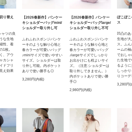
切り替え
ぽこぽこ
【2026春新作】パンケー
【2026春新作】パンケー
ス
キショルダーバッグmini/
キショルダーバッグlarge/
ショルダー取り外し可
ショルダー取り外し不可
シャツの良
凹凸のあ
うな生地
生地が大
ふわふわスポンジパンケ
ふわふわスポンジパンケ
縮性、着
ス。ふん
ーキのような触り心地と
ーキのような触り心地と
の1枚。
ームの袖
春カラーが可愛いバッグ
春カラーが可愛いバッグ
く、アウ
でおしゃ
♪miniサイズで使いやすい
♪largeサイズでしっかり
ャカシャ
た生地で
サイズ。ショルダーは取
お出かけにも程よいサイ
イドフリ
るように
り外し可能。内ポケット
ズ。（注意:ショルダーは
見え効果
しっかり
ありで使い勝手も◎
取り外しできません。）
りコーデ
内ポケットありで使い勝
3,280円(内税)
手◎
3,280円
2,980円(内税)