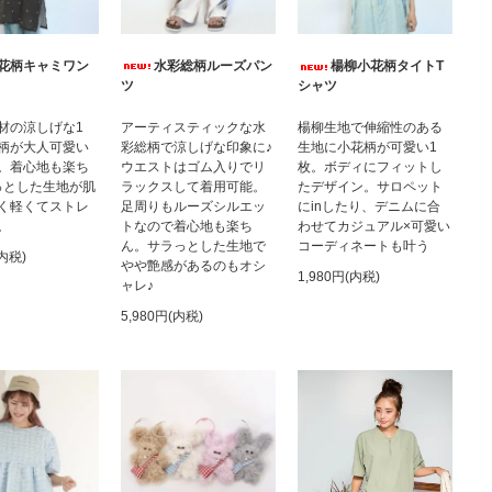
水彩総柄ルーズパン
花柄キャミワン
楊柳小花柄タイトT
ツ
シャツ
アーティスティックな水
材の涼しげな1
楊柳生地で伸縮性のある
彩総柄で涼しげな印象に♪
柄が大人可愛い
生地に小花柄が可愛い1
ウエストはゴム入りでリ
。着心地も楽ち
枚。ボディにフィットし
ラックスして着用可能。
っとした生地が肌
たデザイン。サロペット
足周りもルーズシルエッ
く軽くてストレ
にinしたり、デニムに合
トなので着心地も楽ち
。
わせてカジュアル×可愛い
ん。サラっとした生地で
コーディネートも叶う
(内税)
やや艶感があるのもオシ
1,980円(内税)
ャレ♪
5,980円(内税)