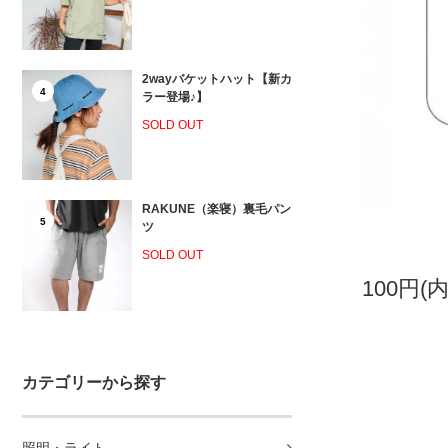
2wayバケットハット【新カ
4
ラー登場♪】
SOLD OUT
RAKUNE（楽寝）裏毛パン
5
ツ
SOLD OUT
100円(
カテゴリーから探す
照明・ライト