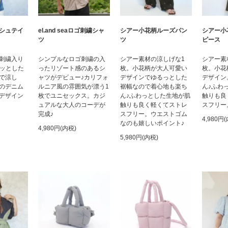
シアー小花柄ルーズパン
シュテイ
el.and seaロゴ刺繍シャ
シアー小
ツ
ツ
ピース
シアー素材の涼しげな1
刺繍入り
シンプルなロゴ刺繍の入
シアー素
枚。小花柄が大人可愛い
ラッとした
ったリゾート感のあるシ
枚。小花
デザインでゆるっとした
で涼し
ャツがデビュー♪カリフォ
デザイン
裾幅なので着心地も楽ち
のデニム
ルニア風の雰囲気が漂う1
ん♪ふわ
ん♪ふわっとした生地が肌
デザイン
枚でユニセックス。カジ
触りも良
触りも良く軽くてストレ
ュアルな大人のコーデが
スフリー
スフリー。ウエストゴム
完成♪
4,980円
なのも嬉しいポイント♪
4,980円(内税)
5,980円(内税)