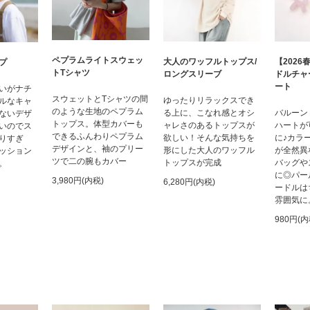
ペプラムライトスウェッ
大人のワッフルトップス/
【202
プ
トTシャツ
ロングスリーブ
ドルチャ
ート
いがナチ
スウェットとTシャツの間
ゆったりリラックスでき
ルなキャ
のような生地のペプラム
る上に、こなれ感とオシ
バルーン
ないデザ
トップス。体型カバーも
ャレさのあるトップスが
ハートが
いのでス
できるふんわりペプラム
欲しい！そんな気持ちを
に♪カラ
りすぎ
デザインと、袖のプリー
形にした大人のワッフル
が全然異
ッション
ツで二の腕もカバー
トップスが完成
バッグや
。
に◎パー
3,980円(内税)
6,280円(内税)
ードルは
雰囲気に
980円(内